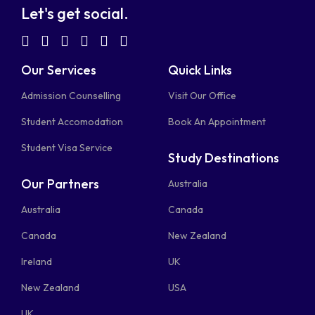
Let's get social.
fab
fab
fab
fab
fab
fab
fa-
fa-
fa-
fa-
fa-
fa-
Our Services
Quick Links
facebook-
linkedin
instagram
youtube-
telegram-
tiktok
Admission Counselling
Visit Our Office
square
square
plane
Student Accomodation
Book An Appointment
Student Visa Service
Study Destinations
Our Partners
Australia
Australia
Canada
Canada
New Zealand
Ireland
UK
New Zealand
USA
UK