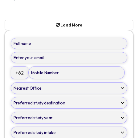
Load More
+62