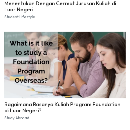
Menentukan Dengan Cermat Jurusan Kuliah di
Luar Negeri
Student Lifestyle
Bagaimana Rasanya Kuliah Program Foundation
di Luar Negeri?
Study Abroad