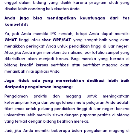
unggul dalam bidang yang dipilih karena program studi yang
disukai lebih condong ke kekuatan Anda.
Anda juga bisa mendapatkan keuntungan dari tes
kompetitif:
Ya, jadi Anda memiliki IPK rendah, tetapi Anda dapat memiliki
GMAT
tinggi atau
skor GRE/SAT
yang sangat baik yang akan
menaikkan peringkat Anda untuk pendidikan tinggi di luar negeri.
Atau, jika Anda ingin menekuni Jurnalisme, portofolio sampel yang
diterbitkan akan menjadi bonus. Bagi mereka yang berada di
bidang kreatif, kursus sertifikasi atau sertifikat magang akan
menambah nilai aplikasi Anda.
Juga, tidak ada yang meneriakkan dedikasi lebih baik
daripada pengalaman langsung:
Pengalaman praktis dan magang untuk meningkatkan
keterampilan kerja dan pengetahuan mata pelajaran Anda adalah
tiket emas untuk peluang pendidikan tinggi di luar negeri karena
universitas lebih memilih siswa dengan paparan praktis di bidang
yang terkait dengan bidang keahlian mereka.
Jadi, jika Anda memiliki beberapa bulan pengalaman magang di