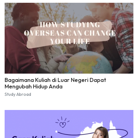
Bagaimana Kuliah di Luar Negeri Dapat
Mengubah Hidup Anda
Study Abroad