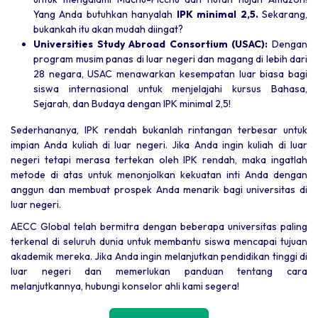
Yang Anda butuhkan hanyalah
IPK minimal 2,5.
Sekarang,
bukankah itu akan mudah diingat?
Universities Study Abroad Consortium (USAC):
Dengan
program musim panas di luar negeri dan magang di lebih dari
28 negara, USAC menawarkan kesempatan luar biasa bagi
siswa internasional untuk menjelajahi kursus Bahasa,
Sejarah, dan Budaya dengan IPK minimal 2,5!
Sederhananya, IPK rendah bukanlah rintangan terbesar untuk
impian Anda kuliah di luar negeri. Jika Anda ingin kuliah di luar
negeri tetapi merasa tertekan oleh IPK rendah, maka ingatlah
metode di atas untuk menonjolkan kekuatan inti Anda dengan
anggun dan membuat prospek Anda menarik bagi universitas di
luar negeri.
AECC Global telah bermitra dengan beberapa universitas paling
terkenal di seluruh dunia untuk membantu siswa mencapai tujuan
akademik mereka. Jika Anda ingin melanjutkan pendidikan tinggi di
luar negeri dan memerlukan panduan tentang cara
melanjutkannya, hubungi konselor ahli kami segera!