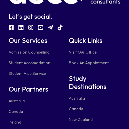
Let's get social.
fab
fab
fab
fab
fab
fab
fa-
fa-
fa-
fa-
fa-
fa-
Our Services
Quick Links
facebook-
linkedin
instagram
youtube-
telegram-
tiktok
Admission Counselling
Visit Our Office
square
square
plane
Student Accomodation
Book An Appointment
Student Visa Service
Study
Destinations
Our Partners
Australia
Australia
Canada
Canada
New Zealand
Ireland